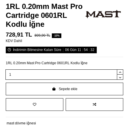
1RL 0.20mm Mast Pro
Cartridge 0601RL
Kodlu İğne
728,91 TL
809,90 TL
-10%
KDV Dahil
İndirimin Bitmesine Kalan Süre
06
Gün
11
:
54
:
32
1RL 0.20mm Mast Pro Cartridge 0601RL Kodlu İğne
Sepete ekle
mast dövme iğnesi