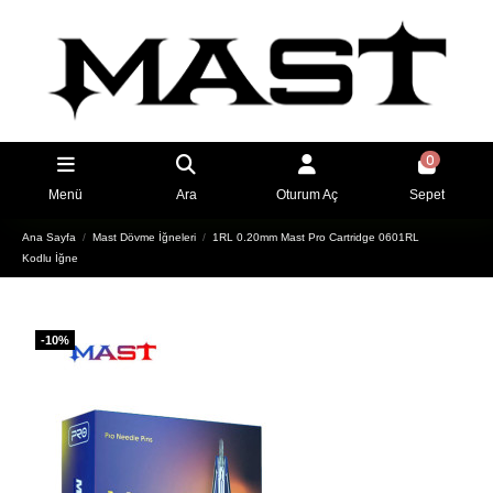
0
Menü
Ara
Oturum Aç
Sepet
Ana Sayfa
Mast Dövme İğneleri
1RL 0.20mm Mast Pro Cartridge 0601RL
Kodlu İğne
-10%