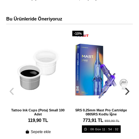
Bu Ürünleride Öneriyoruz
-10%
Tattoo Ink Cups (Pota) Small 100
5RS 0.25mm Mast Pro Cartridge
T
Adet
0805RS Kodlu İğne
119,90 TL
773,91 TL
859,90 TL
06
Gün
11
:
54
:
32
Sepete ekle