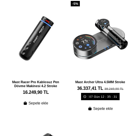
-5%
Mast Racer Pro Kablosuz Pen
Mast Archer Ultra 4.5MM Stroke
Dövme Makinesi 4.2 Stroke
36.337,41 TL
38.249,90 TL
16.249,90 TL
07
Gün
12
:
35
:
30
Sepete ekle
Sepete ekle