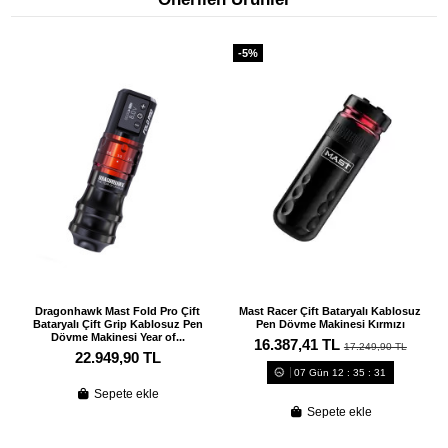
-5%
Dragonhawk Mast Fold Pro Çift
Mast Racer Çift Bataryalı Kablosuz
Bataryalı Çift Grip Kablosuz Pen
Pen Dövme Makinesi Kırmızı
Dövme Makinesi Year of...
16.387,41 TL
17.249,90 TL
22.949,90 TL
07
Gün
12
:
35
:
30
Sepete ekle
Sepete ekle