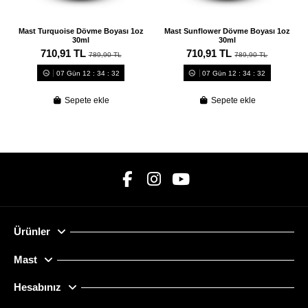
Mast Turquoise Dövme Boyası 1oz
Mast Sunflower Dövme Boyası 1oz
30ml
30ml
710,91 TL
710,91 TL
789,90 TL
789,90 TL
07
Gün
12
:
34
:
31
07
Gün
12
:
34
:
31
Sepete ekle
Sepete ekle
Ürünler
Mast
Hesabınız