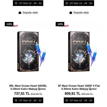
07
Gün
12
:
34
:
31
07
Gün
12
:
34
:
31
Sepete ekle
Sepete ekle
-10%
-10%
3RL Mast Ocean Heart 0403RL
5F Mast Ocean Heart 1005F 5 Flat
0.18mm Kalıcı Makyaj İğnesi
0.30mm Kalıcı Makyaj İğnesi
737,91 TL
809,91 TL
819,90 TL
899,90 TL
07
Gün
12
:
34
:
31
07
Gün
12
:
34
:
31