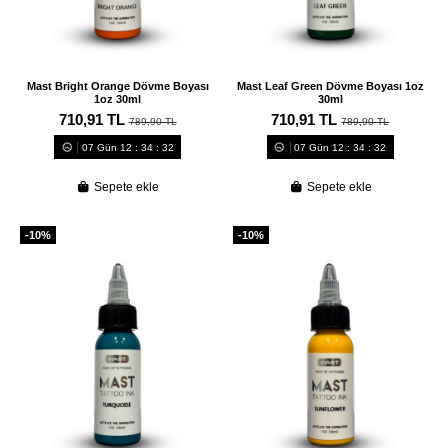
Mast Bright Orange Dövme Boyası
Mast Leaf Green Dövme Boyası 1oz
1oz 30ml
30ml
710,91 TL
710,91 TL
789,90 TL
789,90 TL
07
Gün
12
:
34
:
31
07
Gün
12
:
34
:
31
Sepete ekle
Sepete ekle
-10%
-10%